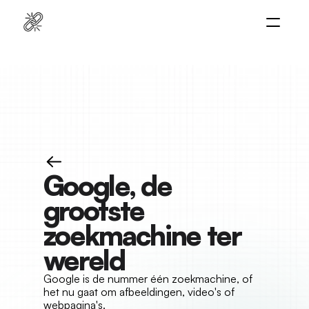
Home
Platform
Diensten
Naar platform
Cases
Resources
Google, de 
grootste 
zoekmachine ter 
wereld
Google is de nummer één zoekmachine, of 
het nu gaat om afbeeldingen, video's of 
webpagina's.