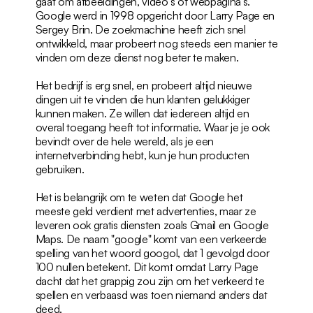
gaat om afbeeldingen, video's of webpagina's. 
Google werd in 1998 opgericht door Larry Page en 
Sergey Brin. De zoekmachine heeft zich snel 
ontwikkeld, maar probeert nog steeds een manier te 
vinden om deze dienst nog beter te maken.
Het bedrijf is erg snel, en probeert altijd nieuwe 
dingen uit te vinden die hun klanten gelukkiger 
kunnen maken. Ze willen dat iedereen altijd en 
overal toegang heeft tot informatie. Waar je je ook 
bevindt over de hele wereld, als je een 
internetverbinding hebt, kun je hun producten 
gebruiken.
Het is belangrijk om te weten dat Google het 
meeste geld verdient met advertenties, maar ze 
leveren ook gratis diensten zoals Gmail en Google 
Maps. De naam "google" komt van een verkeerde 
spelling van het woord googol, dat 1 gevolgd door 
100 nullen betekent. Dit komt omdat Larry Page 
dacht dat het grappig zou zijn om het verkeerd te 
spellen en verbaasd was toen niemand anders dat 
deed.