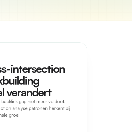
-intersection 
kbuilding 
l verandert
backlink gap niet meer voldoet.
ction analyse patronen herkent bij
ale groei.