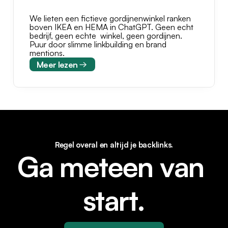
We lieten een fictieve gordijnenwinkel ranken 
boven IKEA en HEMA in ChatGPT. Geen echt 
bedrijf, geen echte  winkel, geen gordijnen. 
Puur door slimme linkbuilding en brand 
mentions.
Meer lezen
Regel overal en altijd je backlinks.
Ga meteen van 
start.