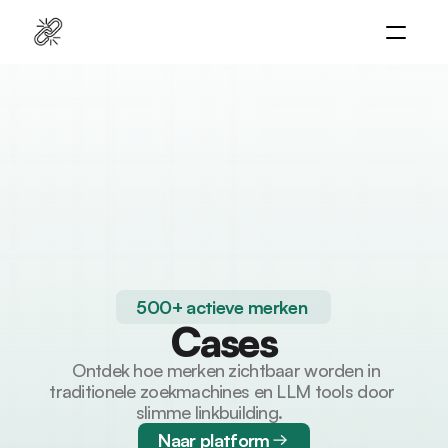
Home
Platform
Diensten
Naar platform
Cases
Resources
500+ actieve merken 
Cases
  Ontdek hoe merken zichtbaar worden in 
traditionele zoekmachines en LLM tools door 
slimme linkbuilding.       
Naar platform