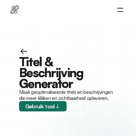
Home
Platform
Diensten
Naar platform
Titel & 
Cases
Beschrijving 
Resources
Generator
Maak geoptimaliseerde titels en beschrijvingen 
die meer klikken en zichtbaarheid opleveren.
Gebruik tool